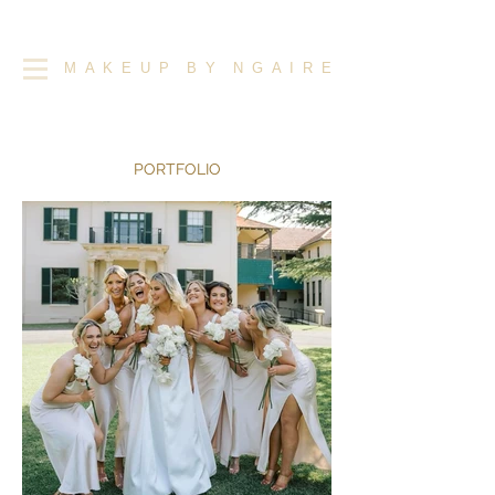
M A K E U P B Y N G A I R E
PORTFOLIO